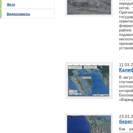
переда
Фото
китов,
Орегон
Видеосюжеты
госуда
помети
феврал
районе
подават
нескол
призна
установ
11.03.
Калиф
В авгус
спутни
охотск
которо
Белохво
«Варвар
23.01.
берег
Как у