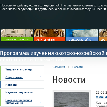
Постоянно действующая экспедиция РАН по изучению животных Красно
Российской Федерации и других особо важных животных фауны России
Программа изучения охотско-корейской 
спутниковой телеметрии
Серый кит
>
Новости
Титульная страница
Новости
О программе
Новости
25.05.
Научные результаты
места
Научно-популярная
Как у
информация
соотв