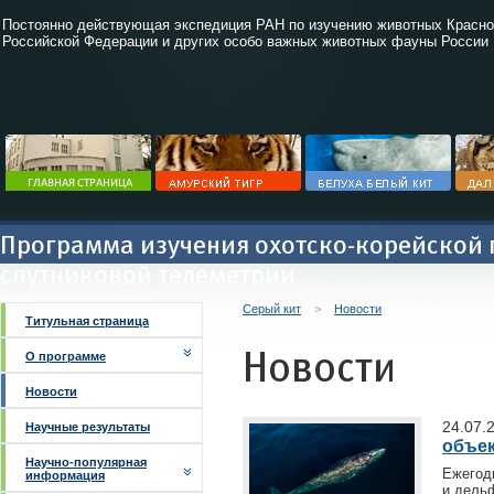
Постоянно действующая экспедиция РАН по изучению животных Красно
Российской Федерации и других особо важных животных фауны России
Программа изучения охотско-корейской 
спутниковой телеметрии
Серый кит
>
Новости
Титульная страница
Новости
О программе
Новости
24.07.
Научные результаты
объе
Научно-популярная
Ежегод
информация
и дельф