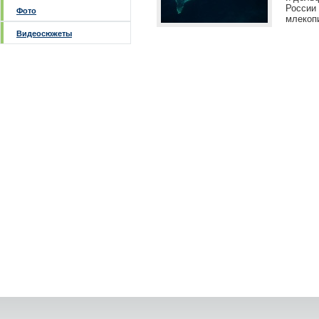
России
Фото
млекоп
Видеосюжеты