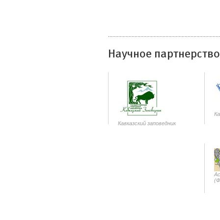
Научное партнерство
К
Кавказский заповедник
А
(Ф