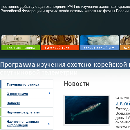
Постоянно действующая экспедиция РАН по изучению животных Красно
Российской Федерации и других особо важных животных фауны России
Программа изучения охотско-корейской 
спутниковой телеметрии
Новости
Титульная страница
О программе
24.07.201
и в о
Новости
Ежего
Научные результаты
Всемир
день ТА
Научно-популярная
охраняю
информация
млекоп